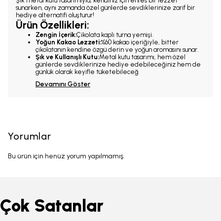
Şık metal kutu tasarımıyla, kendiniz için enfes bir lezzet
sunarken, aynı zamanda özel günlerde sevdiklerinize zarif bir
hediye alternatifi oluşturur!
Ürün Özellikleri:
Zengin İçerik:
Çikolata kaplı turna yemişi.
Yoğun Kakao Lezzeti:
%60 kakao içeriğiyle, bitter
çikolatanın kendine özgü derin ve yoğun aromasını sunar.
Şık ve Kullanışlı Kutu:
Metal kutu tasarımı, hem özel
günlerde sevdiklerinize hediye edebileceğiniz hem de
günlük olarak keyifle tüketebileceğ
Devamını Göster
Yorumlar
Bu ürün için henüz yorum yapılmamış.
Çok Satanlar