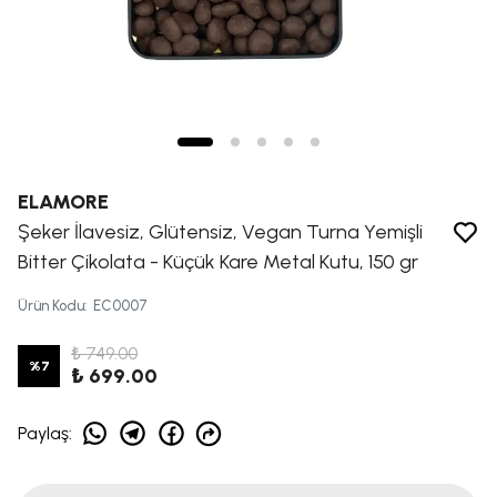
ELAMORE
Şeker İlavesiz, Glütensiz, Vegan Turna Yemişli
Bitter Çikolata - Küçük Kare Metal Kutu, 150 gr
Ürün Kodu
:
EC0007
₺ 749.00
%
7
₺ 699.00
Paylaş
: