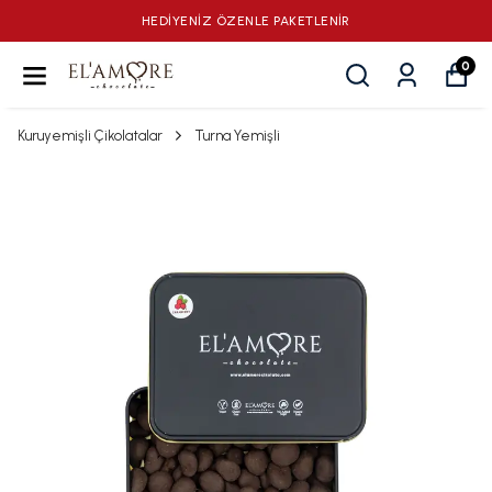
HEDİYENİZ ÖZENLE PAKETLENİR
0
Kuruyemişli Çikolatalar
Turna Yemişli