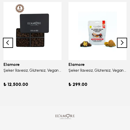
Elamore
Elamore
Şeker İlavesiz, Glütensiz, Vegan Büyük Kare Mix Kişiselleştirilmiş Çikolata - Büyük Metal Kutu, 400 gr (6 Adet)
Şeker İlavesiz, Glütensiz, Vegan Cevizli Bitter Çikolata - Doypack 50 gr
₺ 12,500.00
₺ 299.00