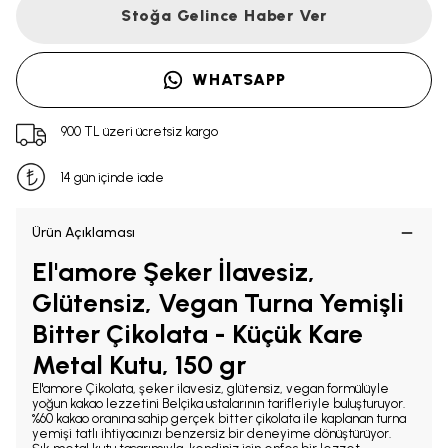
Stoğa Gelince Haber Ver
WHATSAPP
900 TL üzeri ücretsiz kargo
14 gün içinde iade
Ürün Açıklaması
El'amore Şeker İlavesiz,
Glütensiz, Vegan Turna Yemişli
Bitter Çikolata - Küçük Kare
Metal Kutu, 150 gr
El'amore Çikolata, şeker ilavesiz, glütensiz, vegan formülüyle
yoğun kakao lezzetini Belçika ustalarının tarifleriyle buluşturuyor.
%60 kakao oranına sahip gerçek bitter çikolata ile kaplanan turna
yemişi tatlı ihtiyacınızı benzersiz bir deneyime dönüştürüyor.