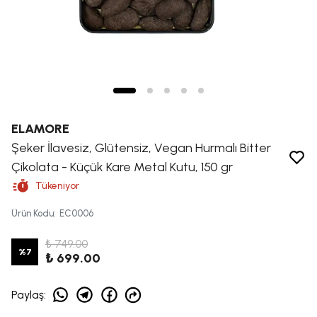
ELAMORE
Şeker İlavesiz, Glütensiz, Vegan Hurmalı Bitter
Çikolata - Küçük Kare Metal Kutu, 150 gr
Tükeniyor
Ürün Kodu
:
EC0006
₺ 749.00
%
7
₺ 699.00
Paylaş
: