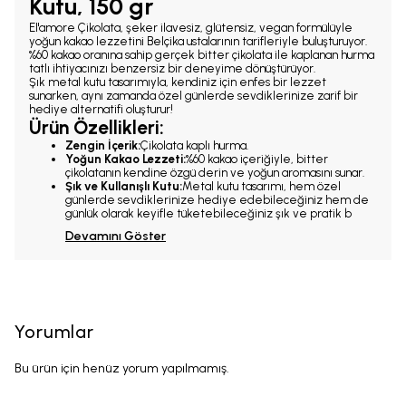
Kutu, 150 gr
El'amore Çikolata, şeker ilavesiz, glütensiz, vegan formülüyle
yoğun kakao lezzetini Belçika ustalarının tarifleriyle buluşturuyor.
%60 kakao oranına sahip gerçek bitter çikolata ile kaplanan hurma
tatlı ihtiyacınızı benzersiz bir deneyime dönüştürüyor.
Şık metal kutu tasarımıyla, kendiniz için enfes bir lezzet
sunarken, aynı zamanda özel günlerde sevdiklerinize zarif bir
hediye alternatifi oluşturur!
Ürün Özellikleri:
Zengin İçerik:
Çikolata kaplı hurma.
Yoğun Kakao Lezzeti:
%60 kakao içeriğiyle, bitter
çikolatanın kendine özgü derin ve yoğun aromasını sunar.
Şık ve Kullanışlı Kutu:
Metal kutu tasarımı, hem özel
günlerde sevdiklerinize hediye edebileceğiniz hem de
günlük olarak keyifle tüketebileceğiniz şık ve pratik b
Devamını Göster
Yorumlar
Bu ürün için henüz yorum yapılmamış.