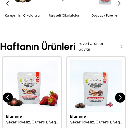
Kuruyemişli Çikolatalar
Meyveli Çikolatalar
Doypack Paketler
Haftanın Ürünleri
Favori Ürünler
Sayfası
Elamore
Elamore
Şeker İlavesiz, Glütensiz, Vegan Freeze Dried Çilekli Bitter Çikolata - Doypack 50 gr
Şeker İlavesiz, Glütensiz, Vegan Turna Yemişli Bitter Çikolata - Doypack 50 gr