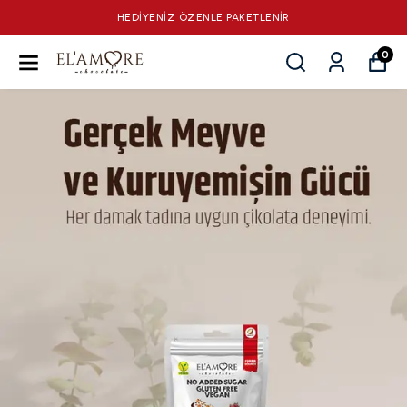
900 TL VE ÜZERİ SİPARİŞLERDE KARGO ÜCRETSİZ !
0