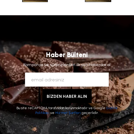
Haber Bülteni
Kampanya ve sürprizlerden ilk sen haberdar ol
BİZDEN HABER ALIN
Bu site reCAPTCHA tarafından korunmaktadır ve Google
Gizlilik
Politikası
ve
Hizmet Şartları
geçerlidir.