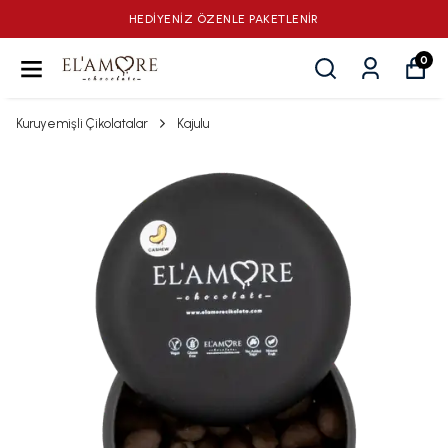
HEDİYENİZ ÖZENLE PAKETLENİR
0
Kuruyemişli Çikolatalar
Kajulu