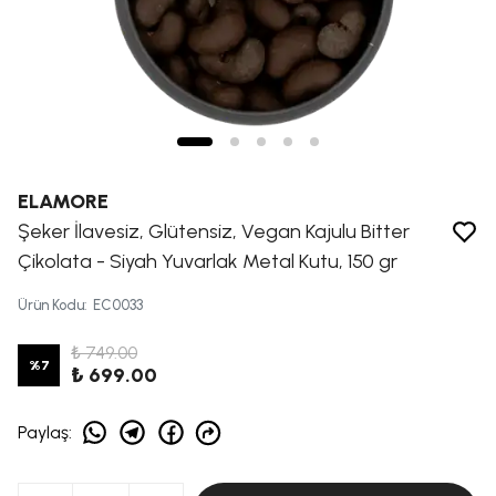
ELAMORE
Şeker İlavesiz, Glütensiz, Vegan Kajulu Bitter
Çikolata - Siyah Yuvarlak Metal Kutu, 150 gr
Ürün Kodu
:
EC0033
₺ 749.00
%
7
₺ 699.00
Paylaş
: