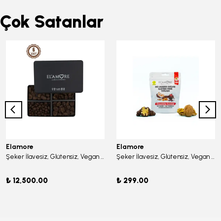
Çok Satanlar
Elamore
Elamore
Şeker İlavesiz, Glütensiz, Vegan Büyük Kare Mix Kişiselleştirilmiş Çikolata - Büyük Metal Kutu, 400 gr (6 Adet)
Şeker İlavesiz, Glütensiz, Vegan Cevizli Bitter Çikolata - Doypack 50 gr
₺ 12,500.00
₺ 299.00