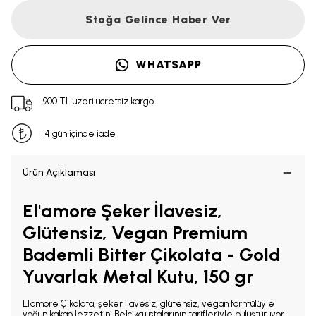
Stoğa Gelince Haber Ver
WHATSAPP
900 TL üzeri ücretsiz kargo
14 gün içinde iade
Ürün Açıklaması
El'amore Şeker İlavesiz,
Glütensiz, Vegan Premium
Bademli Bitter Çikolata - Gold
Yuvarlak Metal Kutu, 150 gr
El'amore Çikolata, şeker ilavesiz, glütensiz, vegan formülüyle
yoğun kakao lezzetini Belçika ustalarının tarifleriyle buluşturuyor.