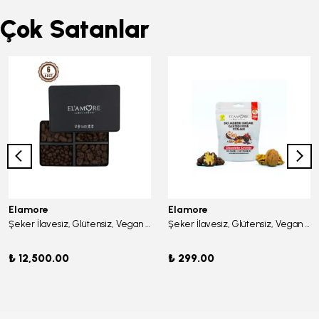
Çok Satanlar
Elamore
Elamore
Şeker İlavesiz, Glütensiz, Vegan Büyük Kare Mix Kişiselleştirilmiş Çikolata - Büyük Metal Kutu, 400 gr (6 Adet)
Şeker İlavesiz, Glütensiz, Vegan Cevizli Bitter Çikolata - Doypack 50 gr
₺ 12,500.00
₺ 299.00