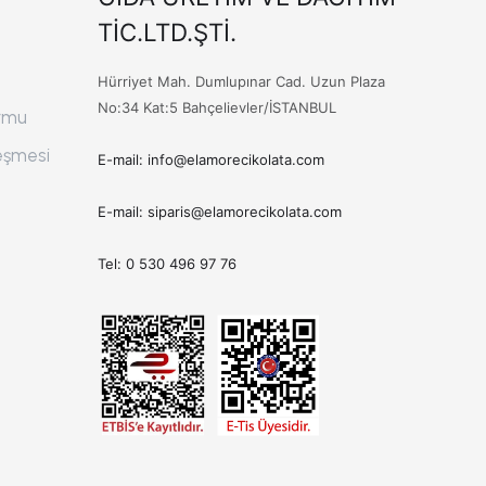
TİC.LTD.ŞTİ.
Hürriyet Mah. Dumlupınar Cad. Uzun Plaza
No:34 Kat:5 Bahçelievler/İSTANBUL
ormu
eşmesi
E-mail:
info@elamorecikolata.com
E-mail:
siparis@elamorecikolata.com
Tel: 0 530 496 97 76