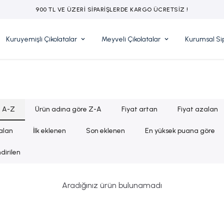
HEDİYENİZ ÖZENLE PAKETLENİR
Kuruyemişli Çikolatalar
Meyveli Çikolatalar
Kurumsal Sip
e A-Z
Ürün adına göre Z-A
Fiyat artan
Fiyat azalan
zalan
İlk eklenen
Son eklenen
En yüksek puana göre
dirilen
Aradığınız ürün bulunamadı