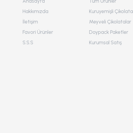
Anasayfa
Tüm Ürünler
Hakkımızda
Kuruyemişli Çikolata
İletişim
Meyveli Çikolatalar
Favori Ürünler
Doypack Paketler
S.S.S
Kurumsal Satış