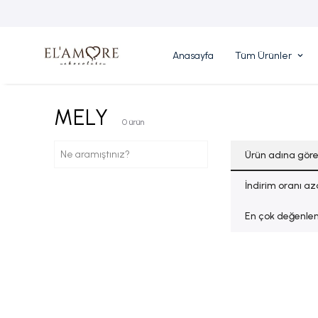
Anasayfa
Tüm Ürünler
MELY
0
ürün
Ürün adına gör
İndirim oranı a
En çok değenlen